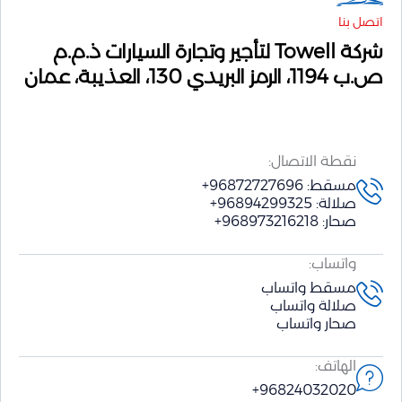
اتصل بنا
شركة Towell لتأجير وتجارة السيارات ذ.م.م
ص.ب 1194، الرمز البريدي 130، العذيبة، عمان
نقطة الاتصال:
مسقط: 96872727696+
صلالة: 96894299325+
صحار: 968973216218+
واتساب:
مسقط واتساب
صلالة واتساب
صحار واتساب
الهاتف:
96824032020+