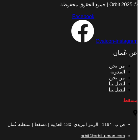
© 2025 Orbit | جميع الحقوق محفوظة
Facebook
Ovaicon-instagram
عن عُمان
من نحن
المدونة
من نحن
اتصل بنا
اتصل بنا
مسقط
ص.ب: 1194 | الرمز البريدي: 130 العذيبة | مسقط | سلطنة عُمان
orbit@orbit-oman.com