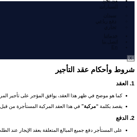
من نحن
السيارات
سيدان
دفع رباعي
تجاري
خدماتنا
اتصل بنا
En
X
شروط وأحكام عقد التأجير
1. العقد
كما هو موضح في ظهر هذا العقد، يوافق المؤجر على تأجير المر
يقصد بكلمة
“مركبة”
في هذا العقد المركبة المستأجرة من قبل 
2. الدفع
على المستأجر دفع جميع المبالغ المتعلقة بعقد الإيجار عند الطل