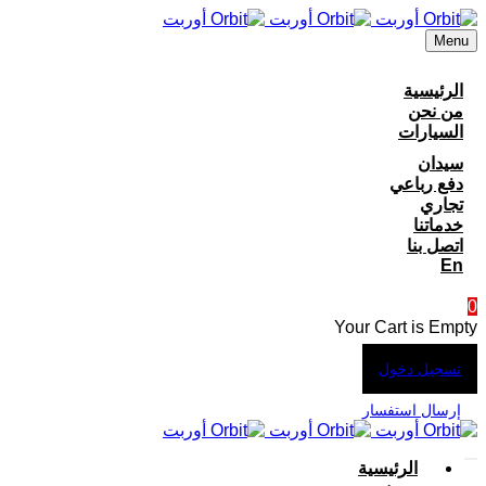
Menu
الرئيسية
من نحن
السيارات
سيدان
دفع رباعي
تجاري
خدماتنا
اتصل بنا
En
0
Your Cart is Empty
تسجيل دخول
إرسال استفسار
الرئيسية