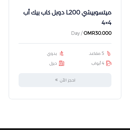
ميتسوبيشي L200 دوبل كاب بيك أب
4×4
/ Day
OMR
30.000
5 مقاعد
يدوي
4 أبواب
ديزل
احجز الآن