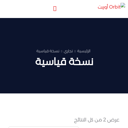
الرئيسية
تجاري
نسخة قياسية
نسخة قياسية
عرض ⁦2⁩ من كل النتائج