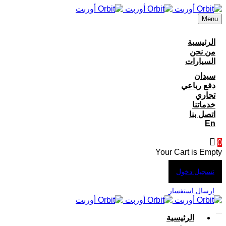
Menu
الرئيسية
من نحن
السيارات
سيدان
دفع رباعي
تجاري
خدماتنا
اتصل بنا
En
0
Your Cart is Empty
تسجيل دخول
إرسال استفسار
الرئيسية