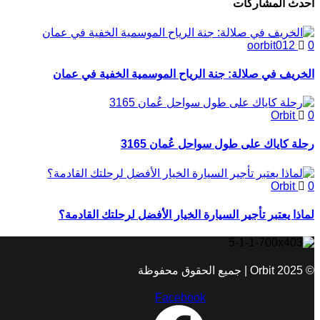
أحدث المشاركات
oorbit012
0
الخريف في صلالة: جنة الرياح الموسمية الخفية في عمان
Orbit
0
رحلة كاياك على طول سواحل عُمان 3165
Orbit
0
لماذا يعتبر تأجير السيارة الخيار الأفضل لرحلتك القادمة؟
© 2025 Orbit | جميع الحقوق محفوظة
Facebook