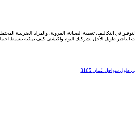
توفير في التكاليف، تغطية الصيانة، المرونة، والمزايا الضريبية المح
ات التأجير طويل الأجل لشركتك اليوم واكتشف كيف يمكنه تبسيط احتيا
 طول سواحل عُمان 3165