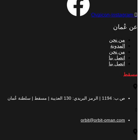
Ovaicon-instagram
عن عُمان
من نحن
المدونة
من نحن
اتصل بنا
اتصل بنا
مسقط
ص.ب: 1194 | الرمز البريدي: 130 العذيبة | مسقط | سلطنة عُمان
orbit@orbit-oman.com