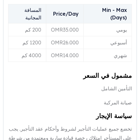
Min - Max
المسافة
Price/Day
(Days)
المجانية
يومي
35.000
OMR
200 كم
أسبوعي
26.000
OMR
1200 كم
شهري
14.000
OMR
4000 كم
مشمول في السعر
التأمين الشامل
صيانة المركبة
سياسة الإيجار
تخضع جميع عمليات التأجير لشروط وأحكام عقد التأجير. يجب
على المستأجر امتلاك رخصة قيادة سارية ومعتمدة من شرطة