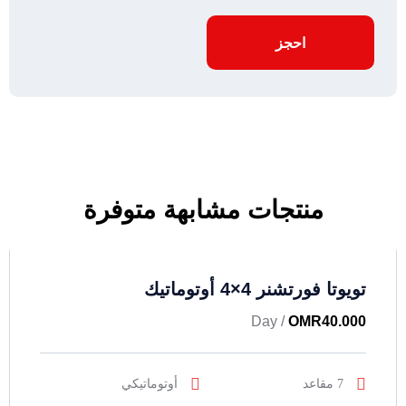
احجز
منتجات مشابهة متوفرة
تويوتا فورتشنر 4×4 أوتوماتيك
/ Day
OMR
40.000
7 مقاعد
أوتوماتيكي