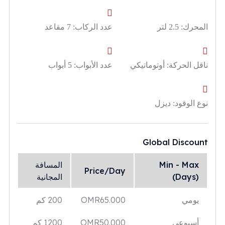
المحرك:
2.5 لتر
عدد الركاب:
7 مقاعد
ناقل الحركة:
أوتوماتيكي
عدد الأبواب:
5 أبواب
نوع الوقود:
ديزل
Global Discount
Min - Max
المسافة
Price/Day
(Days)
المجانية
يومي
65.000
OMR
200 كم
أسبوعي
50.000
OMR
1200 كم