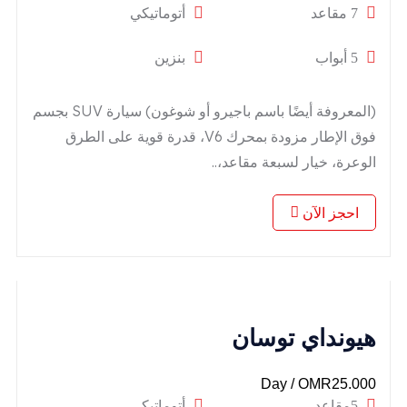
7 مقاعد
أتوماتيكي
5 أبواب
بنزين
(المعروفة أيضًا باسم باجيرو أو شوغون) سيارة SUV بجسم
فوق الإطار مزودة بمحرك V6، قدرة قوية على الطرق
الوعرة، خيار لسبعة مقاعد،..
احجز الآن
هيونداي توسان
/ Day
OMR
25.000
5مقاعد
أتوماتيكي