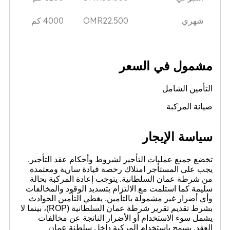
شهري
22.500
OMR
4000 كم
مشمول في السعر
التأمين الشامل
صيانة المركبة
سياسة الإيجار
تخضع جميع عمليات التأجير لشروط وأحكام عقد التأجير.
يجب على المستأجر امتلاك رخصة قيادة سارية ومعتمدة
من شرطة عمان السلطانية. يتوجب إعادة المركبة بحالة
سليمة كما استلمت مع الالتزام بتسديد الوقود والمخالفات
وأي أضرار غير مشمولة بالتأمين. يغطي التأمين الحوادث
بشرط تقديم تقرير شرطة عمان السلطانية (ROP)، بينما لا
يشمل سوء الاستخدام أو الأضرار الناتجة عن مخالفات
العقد. يسمح باستخدام المركبة داخل سلطنة عمان