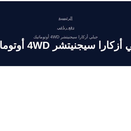
الرئيسية
دفع رباعي
جيلي أزكارا سيجنيتشر 4WD أوتوماتيك
زكارا سيجنيتشر 4WD أوتوماتيك