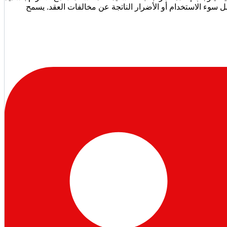
مشمولة بالتأمين. يغطي التأمين الحوادث بشرط تقديم تقرير شرطة عمان السلطانية (ROP)، بينما لا يشمل سوء الاستخدام أو الأضرار الناتجة عن مخالفات العقد. يسمح