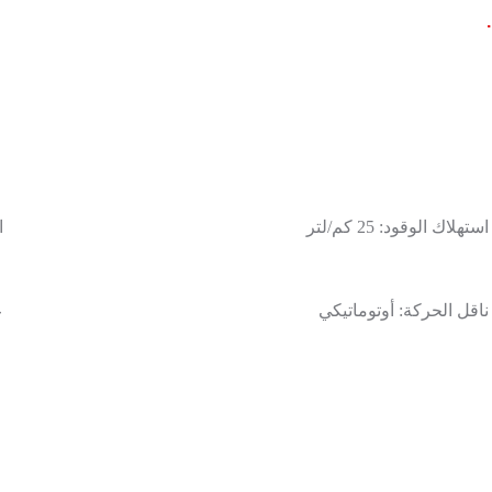
استهلاك الوقود:
25 كم/لتر
ا
ناقل الحركة:
أوتوماتيكي
ع