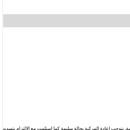
يتوجب إعادة المركبة بحالة سليمة كما استلمت مع الالتزام بتسديد