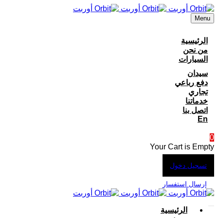
Menu
الرئيسية
من نحن
السيارات
سيدان
دفع رباعي
تجاري
خدماتنا
اتصل بنا
En
0
Your Cart is Empty
تسجيل دخول
إرسال استفسار
الرئيسية