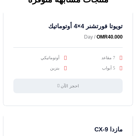
تويوتا فورتشنر 4×4 أوتوماتيك
/ Day
OMR
40.000
7 مقاعد
أوتوماتيكي
5 أبواب
بنزين
احجز الآن
مازدا CX-9