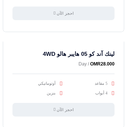
احجز الآن
لينك آند كو 05 هايبر هالو 4WD
/ Day
OMR
28.000
5 مقاعد
أوتوماتيكي
4 أبواب
بنزين
احجز الآن