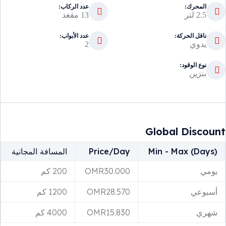
المحرك:
عدد الركاب:
2.5 لتر
13 مقعد
ناقل الحركة:
عدد الأبواب:
يدوي
2
نوع الوقود:
بنزين
Global Discount
Min - Max (Days)
Price/Day
المسافة المجانية
يومي
30.000
OMR
200 كم
أسبوعي
28.570
OMR
1200 كم
شهري
15.830
OMR
4000 كم