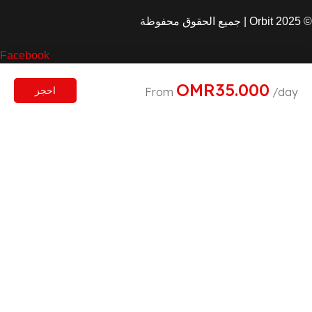
© 2025 Orbit | جميع الحقوق محفوظة
Facebook
OMR
35.000
/day
From
احجز
Ovaicon-instagram
عن عُمان
من نحن
المدونة
من نحن
اتصل بنا
اتصل بنا
مسقط