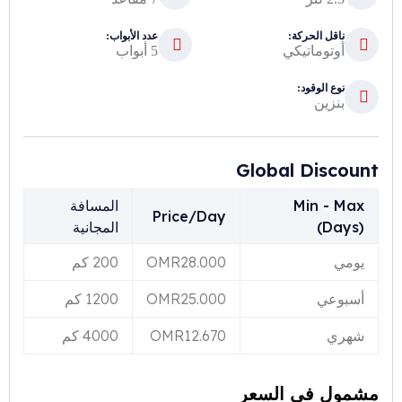
ناقل الحركة:
عدد الأبواب:
أوتوماتيكي
5 أبواب
نوع الوقود:
بنزين
Global Discount
Min - Max
المسافة
Price/Day
(Days)
المجانية
يومي
28.000
OMR
200 كم
أسبوعي
25.000
OMR
1200 كم
شهري
12.670
OMR
4000 كم
مشمول في السعر