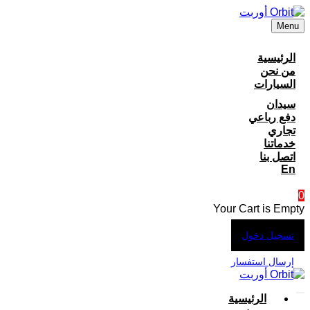
Menu
الرئيسية
من نحن
السيارات
سيدان
دفع رباعي
تجاري
خدماتنا
اتصل بنا
En
0
Your Cart is Empty
تسجيل دخول
إرسال استفسار
الرئيسية