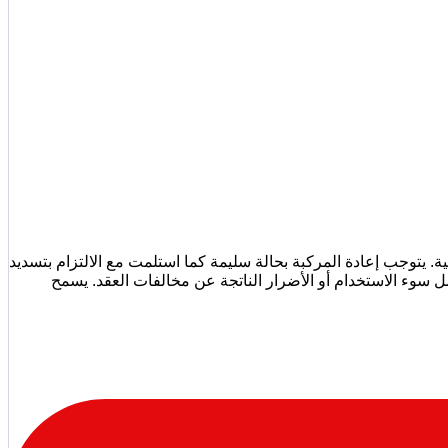
يتوجب إعادة المركبة بحالة سليمة كما استلمت مع الالتزام بتسديد
مشمولة بالتأمين. يغطي التأمين الحوادث بشرط تقديم تقرير شرطة عمان السلطانية (ROP)، بينما لا يشمل سوء الاستخدام أو الأضرار الناتجة عن مخالفات العقد. يسمح